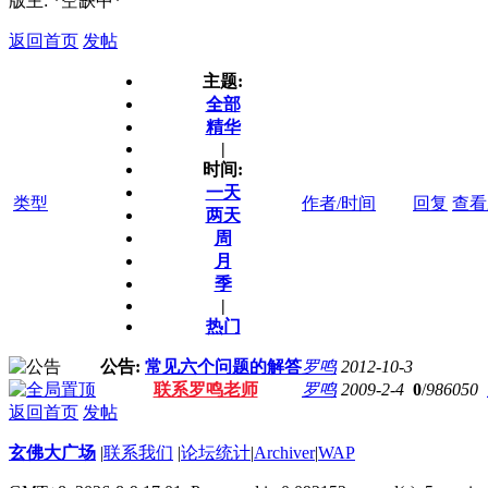
版主: *空缺中*
返回首页
发帖
主题:
全部
精华
|
时间:
一天
类型
作者/时间
回复
查看
两天
周
月
季
|
热门
公告:
常见六个问题的解答
罗鸣
2012-10-3
联系罗鸣老师
罗鸣
2009-2-4
0
/
986050
返回首页
发帖
玄佛大广场
|
联系我们
|
论坛统计
|
Archiver
|
WAP