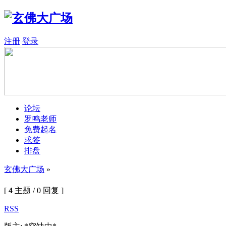
注册
登录
论坛
罗鸣老师
免费起名
求签
排盘
玄佛大广场
»
[
4
主题 / 0 回复 ]
RSS