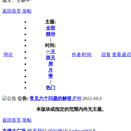
版主: *空缺中*
返回首页
发帖
主题:
全部
精华
|
时间:
一天
辩论
作者/时间
回复
查看
最后
两天
周
月
季
|
热门
公告:
常见六个问题的解答
罗鸣
2012-10-3
本版块或指定的范围内尚无主题。
返回首页
发帖
玄佛大广场
|
联系我们
|
论坛统计
|
Archiver
|
WAP