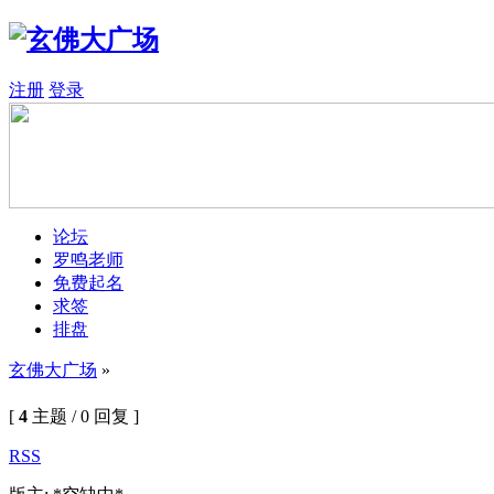
注册
登录
论坛
罗鸣老师
免费起名
求签
排盘
玄佛大广场
»
[
4
主题 / 0 回复 ]
RSS