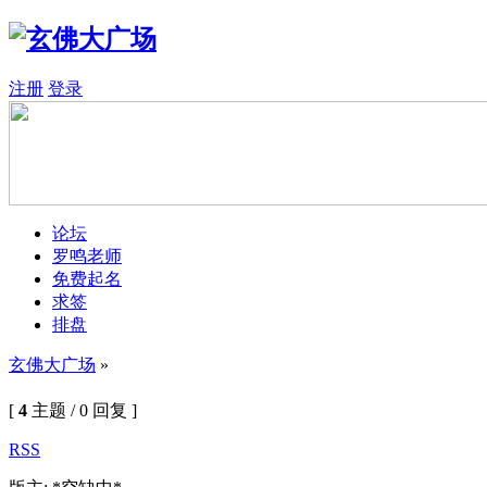
注册
登录
论坛
罗鸣老师
免费起名
求签
排盘
玄佛大广场
»
[
4
主题 / 0 回复 ]
RSS