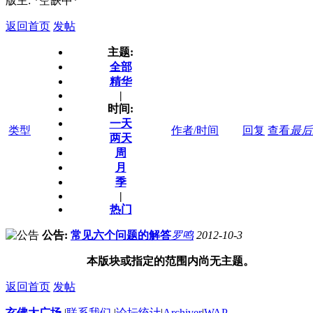
版主: *空缺中*
返回首页
发帖
主题:
全部
精华
|
时间:
一天
类型
作者/时间
回复
查看
最后
两天
周
月
季
|
热门
公告:
常见六个问题的解答
罗鸣
2012-10-3
本版块或指定的范围内尚无主题。
返回首页
发帖
玄佛大广场
|
联系我们
|
论坛统计
|
Archiver
|
WAP