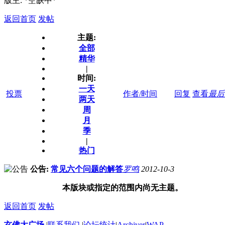
版主: *空缺中*
返回首页
发帖
主题:
全部
精华
|
时间:
一天
投票
作者/时间
回复
查看
最后
两天
周
月
季
|
热门
公告:
常见六个问题的解答
罗鸣
2012-10-3
本版块或指定的范围内尚无主题。
返回首页
发帖
玄佛大广场
|
联系我们
|
论坛统计
|
Archiver
|
WAP