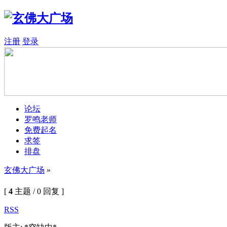
注册
登录
论坛
罗鸣老师
免费起名
求签
排盘
玄佛大广场
»
[
4
主题 / 0 回复 ]
RSS