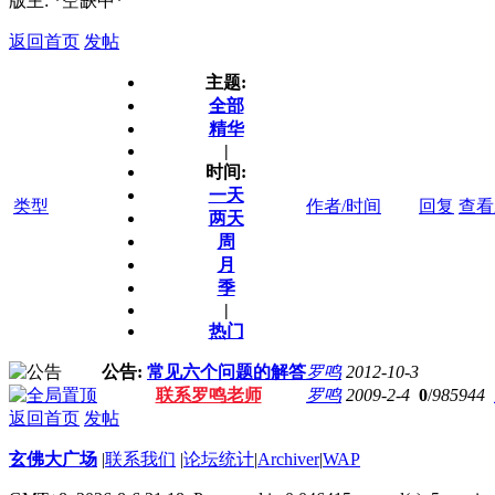
版主: *空缺中*
返回首页
发帖
主题:
全部
精华
|
时间:
一天
类型
作者/时间
回复
查看
两天
周
月
季
|
热门
公告:
常见六个问题的解答
罗鸣
2012-10-3
联系罗鸣老师
罗鸣
2009-2-4
0
/
985944
返回首页
发帖
玄佛大广场
|
联系我们
|
论坛统计
|
Archiver
|
WAP