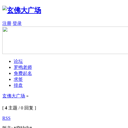
注册
登录
论坛
罗鸣老师
免费起名
求签
排盘
玄佛大广场
»
[
4
主题 / 0 回复 ]
RSS