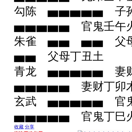
勾陈 ▅▅▅▅
▅▅▅▅▅ 官鬼
朱雀 ▅▅ ▅▅ 
▅▅ 父母丁丑土
青龙 ▅▅▅▅
▅▅▅▅▅ 妻财丁卯
玄武 ▅▅▅▅
▅▅▅▅▅ 官鬼丁巳
收藏
分享