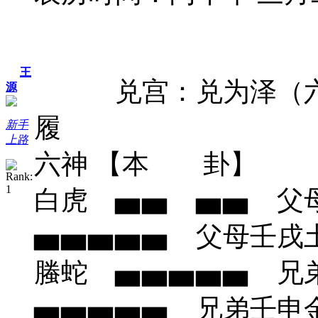
王
兑宫：兑为泽（
源
履
新手
上路
六神 【本 
白虎 ▅▅ ▅▅ 
▅▅▅▅▅ 父母
螣蛇 ▅▅▅▅
▅▅▅▅▅ 兄弟壬申