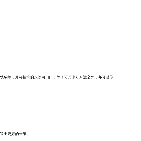
钱豹等，并将摆饰的头朝向门口，除了可招来好财运之外，亦可替你
造出更好的佳绩。