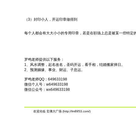
（3）封印小人，开运印章做得到
每个人都会有大大小小的专用印章，若是在职场上总是被某一些特定
罗鸣老师提供以下服务：
1、风水调整，起名改名，圣码开运，看手相，结婚搬家择日。
2、预测姻缘、事业、财运、子息运。
罗鸣老师QQ：649633198
微信个人号：w649633198
微信公众号：wx649633198
欢迎光临 玄佛大广场 (http://lm8953.com/)