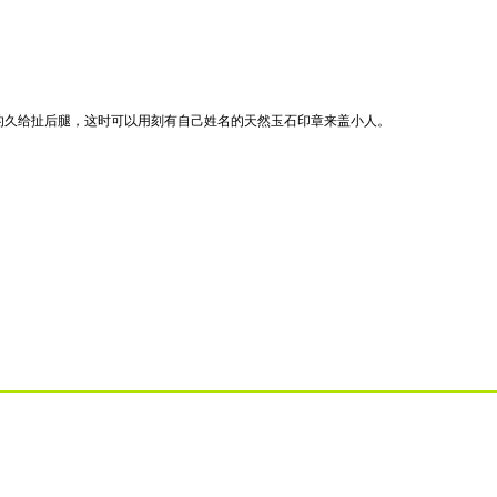
的久给扯后腿，这时可以用刻有自己姓名的天然玉石印章来盖小人。