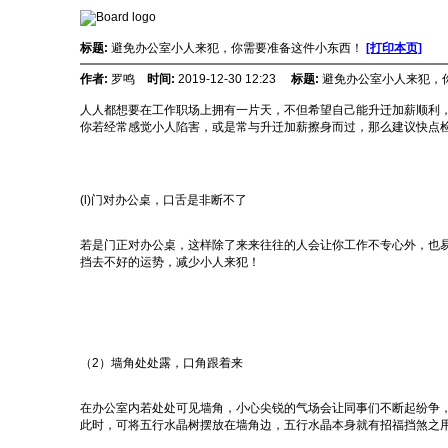
标题:
避免办公室小人来犯，你需要准备这件小东西！
[打印本页]
作者:
罗鸣
时间:
2019-12-30 12:23
标题:
避免办公室小人来犯，
人人都想要在工作职场上拥有一片天，不但希望自己能升迁加薪顺利
你若经常感觉小人陷害，或是常与升迁加薪擦身而过，那么建议快点
(l)门对办公桌，口舌是非断不了
若是门正对办公桌，这样除了来来往往的人会让你工作不专心外，也
挡去不好的运势，减少小人来犯！
（2）墙角处处露，口角跟着来
在办公室内若处处可见墙角，小心尖锐的气场会让同事们不断起纷争
此时，可将五行水晶树摆放在墙角边，五行水晶本身就有招福挡煞之