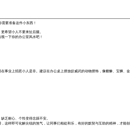
你需要准备这件小东西！
，更希望小人不要来扯后腿。
检视一下你的办公室风水吧！
易在事业上招惹小人是非。建议在办公桌上摆放皎威武的动物摆饰，像貔貅、宝狮、金
，缺乏耐心、个性变得念躁不安。
用，这样即可化解尖锐的煞气，让同事们相处和乐，有好的默契与互助的精神，才能创