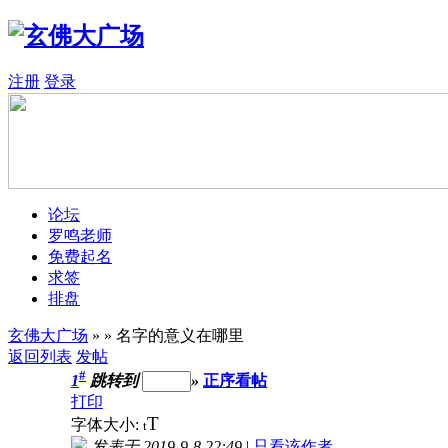
注册
登录
论坛
罗鸣老师
免费起名
求签
排盘
玄佛大广场
»
» 名字的意义在哪里
返回列表
发帖
#
1
跳转到
»
正序看帖
打印
T
字体大小:
t
发表于 2019-9-8 22:49
|
只看该作者