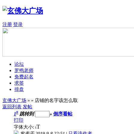
注册
登录
论坛
罗鸣老师
免费起名
求签
排盘
玄佛大广场
»
» 店铺的名字该怎么取
返回列表
发帖
#
1
跳转到
»
倒序看帖
打印
T
字体大小:
t
发表于 2019-9-8 22:51
|
只看该作者