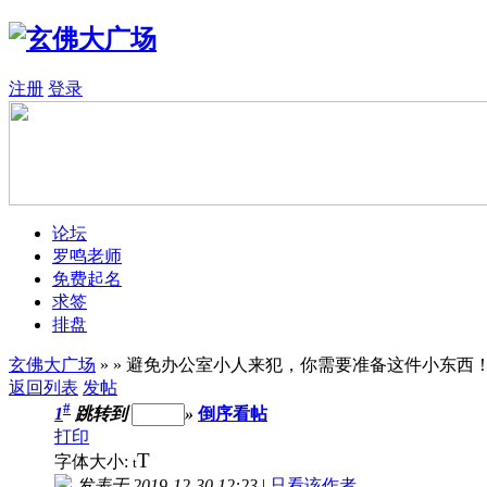
注册
登录
论坛
罗鸣老师
免费起名
求签
排盘
玄佛大广场
»
» 避免办公室小人来犯，你需要准备这件小东西
返回列表
发帖
#
1
跳转到
»
倒序看帖
打印
T
字体大小:
t
发表于 2019-12-30 12:23
|
只看该作者